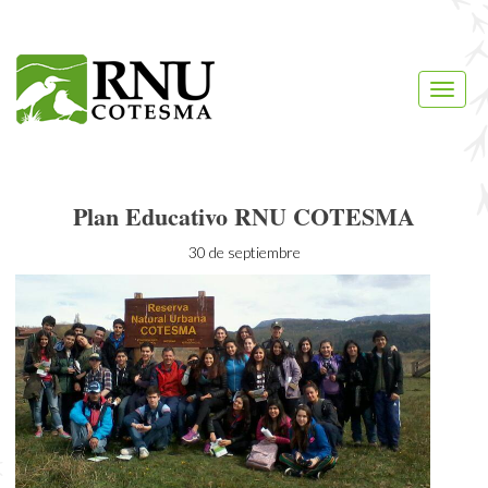
Reserva
Natural
Toggle
Urbana
naviga
COTESMA
Plan Educativo RNU COTESMA
30 de septiembre